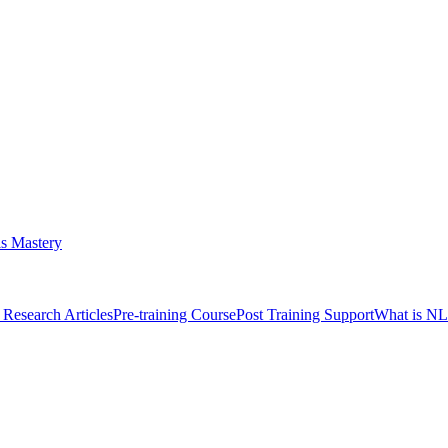
s Mastery
Research Articles
Pre-training Course
Post Training Support
What is N