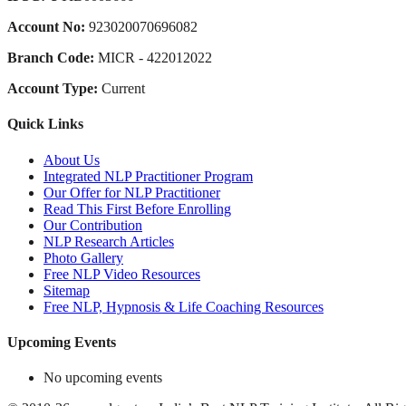
Account No:
923020070696082
Branch Code:
MICR - 422012022
Account Type:
Current
Quick Links
About Us
Integrated NLP Practitioner Program
Our Offer for NLP Practitioner
Read This First Before Enrolling
Our Contribution
NLP Research Articles
Photo Gallery
Free NLP Video Resources
Sitemap
Free NLP, Hypnosis & Life Coaching Resources
Upcoming Events
No upcoming events