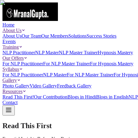
Home
About Us
About Us
Our Team
Our Members
Solutions
Success Stories
Events
Training
NLP Practitioner
NLP Master
NLP Master Trainer
Hypnosis Mastery
Our Offers
For NLP Practitioner
For NLP Master Trainer
For Hypnosis Mastery
Syllabus
For NLP Practitioner
NLP Master
For NLP Master Trainer
For Hypnosi
Gallery
Photo Gallery
Video Gallery
Feedback Gallery
Resources
Read This First!
Our Contribution
Blogs in Hindi
Blogs in English
NLP 
Contact
Read This First